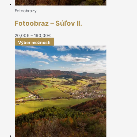
Fotoobrazy
Fotoobraz – Súľov II.
20,00
€
–
190,00
€
Výber možností