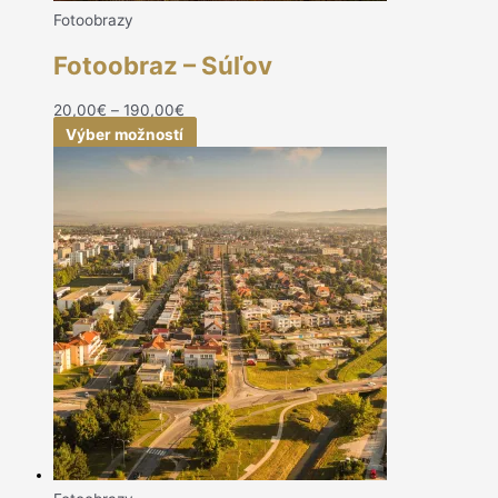
Fotoobrazy
Fotoobraz – Súľov
20,00
€
–
190,00
€
Výber možností