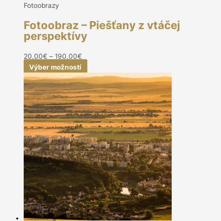
Fotoobrazy
Fotoobraz – Piešťany z vtáčej
perspektívy
20,00
€
–
190,00
€
Výber možností