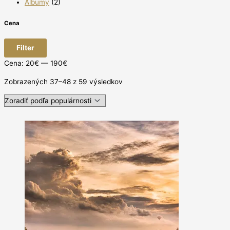
Albumy
(2)
Cena
Filter
Cena:
20€
—
190€
Zobrazených 37–48 z 59 výsledkov