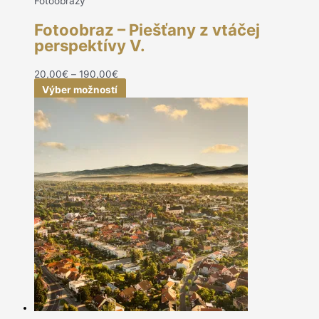
Fotoobrazy
Fotoobraz – Piešťany z vtáčej
perspektívy V.
20,00
€
–
190,00
€
Výber možností