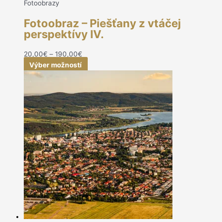
Fotoobrazy
Fotoobraz – Piešťany z vtáčej
perspektívy IV.
20,00
€
–
190,00
€
Výber možností