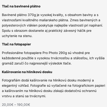
Tlač na bavlnené plátno
Bavlnené plátno 370g je vysokej kvality, s obsahom bavlny a s
vlastnosťami kvalitného maliarskeho plátna. Zmes bavlnených a
polyesterových vlákien poskytuje najlepšie vlastnosti pri napínaní.
Spolu s obrazom dostanete aj praktický závesný háčik pre
uchytenie na stenu.
Tlač na fotopapier
Profesionálne fotopapiere Pro Photo 290g sú vhodné pre
každodenné použitie s vysokou trvácnosťou a stálosťou, ich vyššia
gramáž zaručí čo najpresnejší výsledok tlače.
Kašírovanie na hliníkovú dosku
Fotografiám dodá kašírovanie na hliníkovú dosku moderný a
elegantný vzhľad. Fotografie sú vytlačené na fotografickom papieri
a kašírovaním na hliníkovú dosku získajú dodatočnú ochrannú
vrstvu a stanú sa trvácnymi.
20,00
€
–
190,00
€