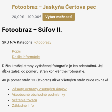
Fotoobraz – Jaskyňa Čertova pec
20,00
€
–
190,00
€
Výber možností
Fotoobraz – Súľov II.
SKU
N/A
Kategória
Fotoobrazy
Popis
Ďalšie informácie
Dĺžka kratšej strany vytlačenej fotografie je len orientačná. Jej
dĺžka záleží od pomeru strán konkréntnej fotografie.
Ak je pomer strán 1:1 (štvorec) dĺžka všetkých strán bude rovnaká.
Zásady ochrany osobných údajov
Všeobecné obchodné podmienky
Vrátenie tovaru
Základné info