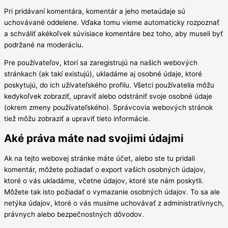
Pri pridávaní komentára, komentár a jeho metaúdaje sú
uchovávané oddelene. Vďaka tomu vieme automaticky rozpoznať
a schváliť akékoľvek súvisiace komentáre bez toho, aby museli byť
podržané na moderáciu.
Pre používateľov, ktorí sa zaregistrujú na našich webových
stránkach (ak takí existujú), ukladáme aj osobné údaje, ktoré
poskytujú, do ich užívateľského profilu. Všetci používatelia môžu
kedykoľvek zobraziť, upraviť alebo odstrániť svoje osobné údaje
(okrem zmeny používateľského). Správcovia webových stránok
tiež môžu zobraziť a upraviť tieto informácie.
Aké práva máte nad svojimi údajmi
Ak na tejto webovej stránke máte účet, alebo ste tu pridali
komentár, môžete požiadať o export vašich osobných údajov,
ktoré o vás ukladáme, včetne údajov, ktoré ste nám poskytli.
Môžete tak isto požiadať o vymazanie osobných údajov. To sa ale
netýka údajov, ktoré o vás musíme uchovávať z administratívnych,
právnych alebo bezpečnostných dôvodov.