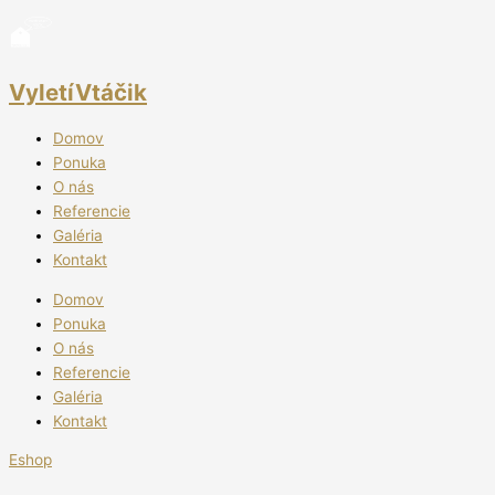
Preskočiť
na
obsah
VyletíVtáčik
Domov
Ponuka
O nás
Referencie
Galéria
Kontakt
Domov
Ponuka
O nás
Referencie
Galéria
Kontakt
Eshop