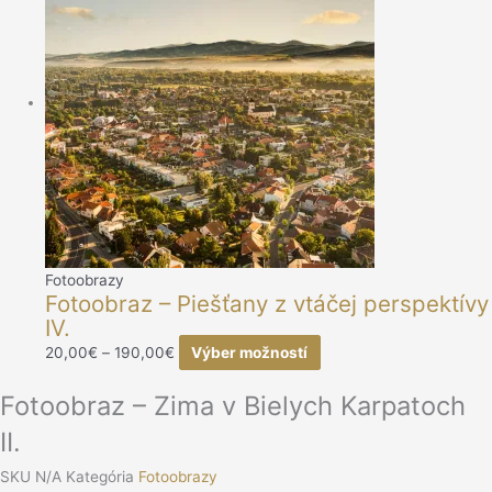
Fotoobrazy
Fotoobraz – Piešťany z vtáčej perspektívy
IV.
20,00
€
–
190,00
€
Výber možností
Fotoobraz – Zima v Bielych Karpatoch
II.
SKU
N/A
Kategória
Fotoobrazy