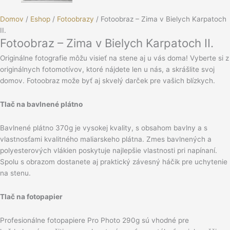
Domov
/
Eshop
/
Fotoobrazy
/ Fotoobraz – Zima v Bielych Karpatoch
II.
Fotoobraz – Zima v Bielych Karpatoch II.
Originálne fotografie môžu visieť na stene aj u vás doma! Vyberte si z
originálnych fotomotívov, ktoré nájdete len u nás, a skrášlite svoj
domov. Fotoobraz može byť aj skvelý darček pre vašich blízkych.
Tlač na bavlnené plátno
Bavlnené plátno 370g je vysokej kvality, s obsahom bavlny a s
vlastnosťami kvalitného maliarskeho plátna. Zmes bavlnených a
polyesterových vlákien poskytuje najlepšie vlastnosti pri napínaní.
Spolu s obrazom dostanete aj praktický závesný háčik pre uchytenie
na stenu.
Tlač na fotopapier
Profesionálne fotopapiere Pro Photo 290g sú vhodné pre