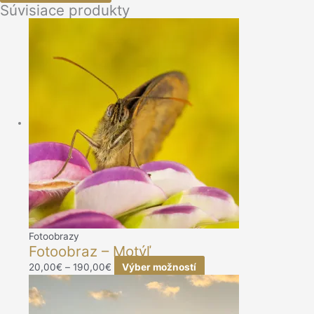
Súvisiace produkty
Fotoobrazy
Fotoobraz – Motýľ
20,00
€
–
190,00
€
Výber možností