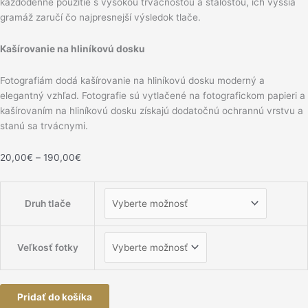
každodenné použitie s vysokou trvácnosťou a stálosťou, ich vyššia
gramáž zaručí čo najpresnejší výsledok tlače.
Kašírovanie na hliníkovú dosku
Fotografiám dodá kašírovanie na hliníkovú dosku moderný a
elegantný vzhľad. Fotografie sú vytlačené na fotografickom papieri a
kašírovaním na hliníkovú dosku získajú dodatočnú ochrannú vrstvu a
stanú sa trvácnymi.
20,00
€
–
190,00
€
Druh tlače
Veľkosť fotky
Pridať do košíka