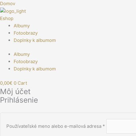
Preskočiť
Povinné
Povinné
Povinné
Domov
na
obsah
Eshop
Albumy
Fotoobrazy
Doplnky k albumom
Albumy
Fotoobrazy
Doplnky k albumom
0,00
€
0
Cart
Môj účet
Prihlásenie
Používateľské meno alebo e-mailová adresa
*